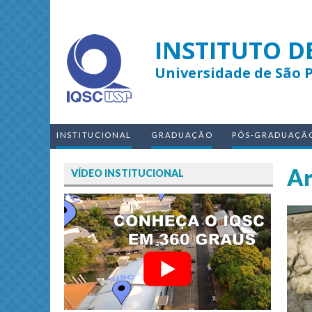
INSTITUTO D
Universidade de São 
INSTITUCIONAL
GRADUAÇÃO
PÓS-GRADUAÇÃ
Ar
VÍDEO INSTITUCIONAL