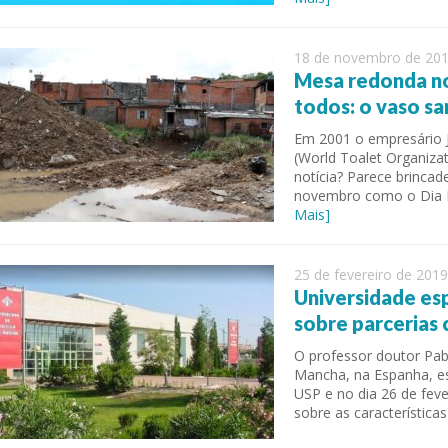
18 de novembro de 20
Mesa redonda no
todos: o vaso sa
Em 2001 o empresário 
(World Toalet Organiza
notícia? Parece brincad
novembro como o Dia 
Mais]
25 de fevereiro de 2019
Universidade esp
sobre parcerias 
O professor doutor Pabl
Mancha, na Espanha, es
USP e no dia 26 de fev
sobre as característic