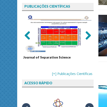
PUBLICAÇÕES CIENTÍFICAS
Previ
Next
ous
echnology
Journal of Separation Science
Sustain
Assess
[+] Publicações Científicas
ACESSO RÁPIDO