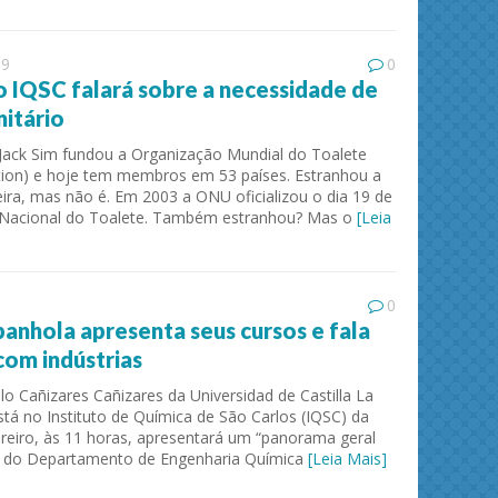
19
0
 IQSC falará sobre a necessidade de
nitário
Jack Sim fundou a Organização Mundial do Toalete
tion) e hoje tem membros em 53 países. Estranhou a
eira, mas não é. Em 2003 a ONU oficializou o dia 19 de
Nacional do Toalete. Também estranhou? Mas o
[Leia
0
anhola apresenta seus cursos e fala
com indústrias
o Cañizares Cañizares da Universidad de Castilla La
tá no Instituto de Química de São Carlos (IQSC) da
ereiro, às 11 horas, apresentará um “panorama geral
as do Departamento de Engenharia Química
[Leia Mais]