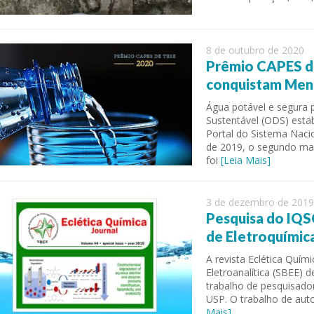
8 de outubro de 2020
Prêmio CAPES d
conquistam Men
Água potável e segura 
Sustentável (ODS) esta
Portal do Sistema Naci
de 2019, o segundo ma
foi
[Leia Mais]
able Energy Technologies and
Journal of Molecular Liquids
ments
3 de dezembro de 2019
Pesquisa do IQS
de Eletroquímic
A revista Eclética Quími
Eletroanalítica (SBEE)
trabalho de pesquisador
USP. O trabalho de aut
Mais]