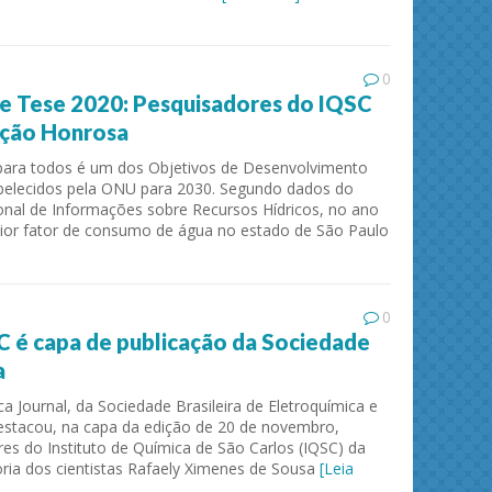
0
e Tese 2020: Pesquisadores do IQSC
ção Honrosa
para todos é um dos Objetivos de Desenvolvimento
belecidos pela ONU para 2030. Segundo dados do
onal de Informações sobre Recursos Hídricos, no ano
ior fator de consumo de água no estado de São Paulo
Separation and Purification Technology
Journa
0
C é capa de publicação da Sociedade
a
ca Journal, da Sociedade Brasileira de Eletroquímica e
 destacou, na capa da edição de 20 de novembro,
es do Instituto de Química de São Carlos (IQSC) da
oria dos cientistas Rafaely Ximenes de Sousa
[Leia