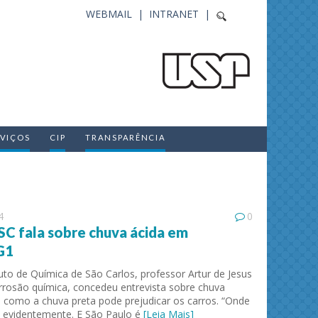
WEBMAIL |
INTRANET |
RVIÇOS
CIP
TRANSPARÊNCIA
4
0
SC fala sobre chuva ácida em
G1
uto de Química de São Carlos, professor Artur de Jesus
rosão química, concedeu entrevista sobre chuva
a como a chuva preta pode prejudicar os carros. “Onde
, evidentemente. E São Paulo é
[Leia Mais]