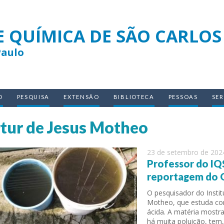
E QUÍMICA DE SÃO CARLOS
Paulo
O
PESQUISA
EXTENSÃO
BIBLIOTECA
PESSOAS
SE
tur de Jesus Motheo
23 de setembro de 202
Professor do IQ
reportagem do 
O pesquisador do Instit
Motheo, que estuda cor
ácida. A matéria mostr
há muita poluição, tem