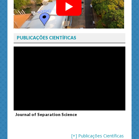
PUBLICAÇÕES CIENTÍFICAS
Journal of Separation Science
Susta
[+] Publicações Científicas