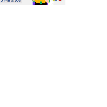
 of Separation Science
Sustainable Energy Technolog
Assessments