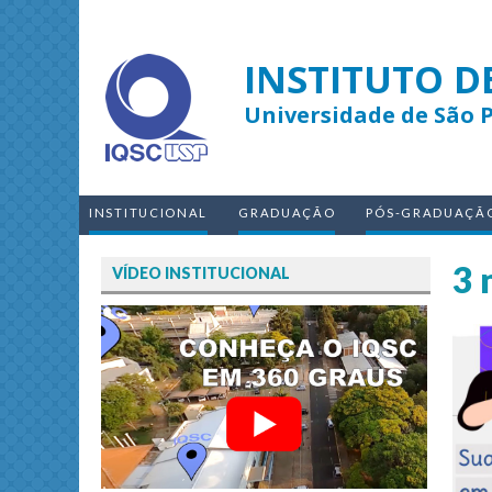
INSTITUTO D
Universidade de São 
INSTITUCIONAL
GRADUAÇÃO
PÓS-GRADUAÇÃ
3 
VÍDEO INSTITUCIONAL