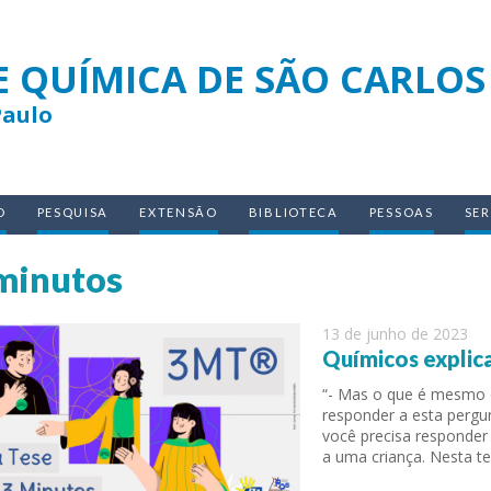
E QUÍMICA DE SÃO CARLOS
Paulo
O
PESQUISA
EXTENSÃO
BIBLIOTECA
PESSOAS
SE
minutos
13 de junho de 2023
Químicos explic
“- Mas o que é mesmo 
responder a esta pergu
você precisa responder
a uma criança. Nesta te