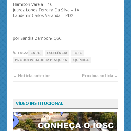
Hamilton Varela – 1C
Juarez Lopes Ferreira Da Silva – 1A
Laudemir Carlos Varanda – PD2
por Sandra Zambon/IQSC
TAGS:
CNPQ
EXCELÊNCIA
IQSC
PRODUTIVIDADE EM PESQUISA
QUÍMICA
← Notí­cia anterior
Próxima notí­­cia →
VÍDEO INSTITUCIONAL