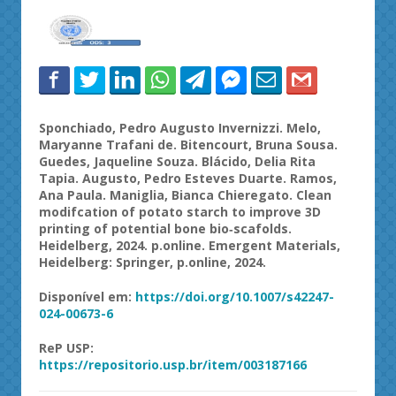
Sponchiado
, Pedro Augusto
Invernizzi
. Melo,
Maryanne
Trafani
de. Bitencourt, Bruna Sousa.
Guedes, Jaqueline Souza.
Blácido
, Delia Rita
Tapia
. Augusto, Pedro Esteves Duarte. Ramos,
Ana Paula.
Maniglia
, Bianca
Chieregato
. Clean
modifcation
of
potato
starch
to
improve 3D
printing
of
potential
bone
bio‑scafolds
.
Heidelberg, 2024.
p.online
.
Emergent
Materials
,
Heidelberg: Springer,
p.online
, 2024.
Disponível
em:
https://
doi.org/10.1007/s42247-
024-00673-6
ReP
USP:
https://
repositorio.usp.br/item/003187166