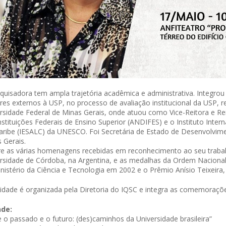
quisadora tem ampla trajetória acadêmica e administrativa. Integro
res externos à USP, no processo de avaliação institucional da USP, 
rsidade Federal de Minas Gerais, onde atuou como Vice-Reitora e Rei
nstituições Federais de Ensino Superior (ANDIFES) e o Instituto Inte
aribe (IESALC) da UNESCO. Foi Secretária de Estado de Desenvolvime
 Gerais.
e as várias homenagens recebidas em reconhecimento ao seu trabalh
rsidade de Córdoba, na Argentina, e as medalhas da Ordem Nacional
nistério da Ciência e Tecnologia em 2002 e o Prêmio Anísio Teixeir
vidade é organizada pela Diretoria do IQSC e integra as comemoraç
de:
e o passado e o futuro: (des)caminhos da Universidade brasileira”