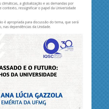
 climáticas, a globalização e as demandas por
 contexto, ressignificar o papel da Universidade
ão é apropriada para discussão do tema, que será
o, nas dependências da Unidade.
ies and
Journal of Molecular Liquids
Solid 