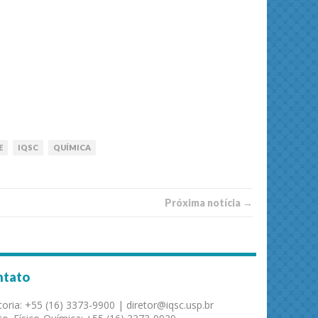
E
IQSC
QUÍMICA
Próxima notí­­cia →
ntato
toria: +55 (16) 3373-9900 | diretor@iqsc.usp.br