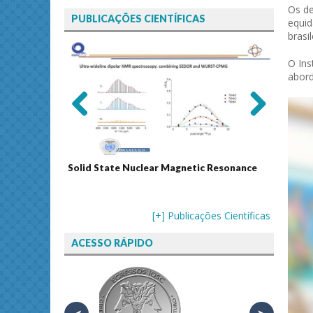
Os de
PUBLICAÇÕES CIENTÍFICAS
equid
brasi
O Ins
abord
Previ
Next
ous
Solid State Nuclear Magnetic Resonance
Journal
[+] Publicações Científicas
ACESSO RÁPIDO