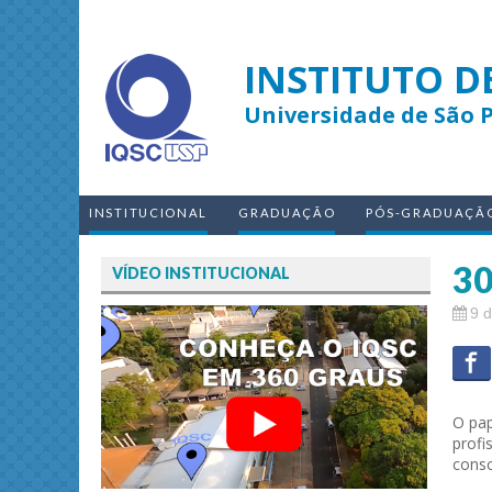
INSTITUTO D
Universidade de São 
INSTITUCIONAL
GRADUAÇÃO
PÓS-GRADUAÇÃ
30
VÍDEO INSTITUCIONAL
9 
O pap
profi
consc