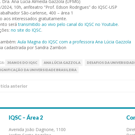
. Dra. Ana Lúcia Almeida Gazzola (UFMG)
/2024, 10h, anfiteatro “Prof. Edson Rodrigues” do IQSC-USP
rabalhador São-carlense, 400 – área 1
o aos interessados gratuitamente.
ento será
transmitido ao vivo pelo canal do IQSC no Youtube
.
ições:
no site do IQSC
.
 também:
Aula Magna do IQSC com a professora Ana Lúcia Gazzola
ia cadastrada por Sandra Zambon
GS:
30 ANOS DO IQSC
ANA LÚCIA GAZZOLA
DESAFIOS DA UNIVERSIDAD
IGNIFICAÇÃO DA UNIVERSIDADE BRASILEIRA
í­cia anterior
IQSC – Área 2
Co
Avenida João Dagnone, 1100
Dire