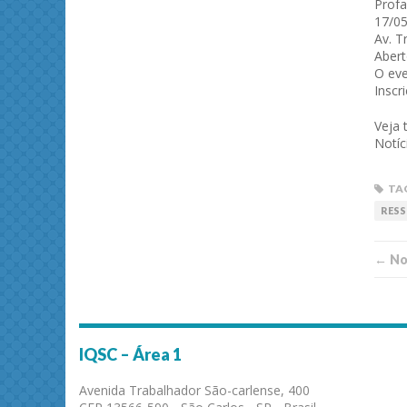
Profa
17/05
Av. T
Abert
O ev
Inscr
Veja
Notíc
TA
RESS
← Not
IQSC – Área 1
Avenida Trabalhador São-carlense, 400