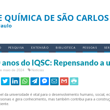
E QUÍMICA DE SÃO CARLOS
Paulo
O
PESQUISA
EXTENSÃO
BIBLIOTECA
PESSOAS
SE
 anos do IQSC: Repensando a u
de maio de 2024
Notícias
el da universidade é vital para o desenvolvimento humano, social, e
ssionais e gera conhecimento, mas também contribui para a constru
iente.