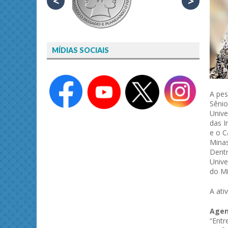
<
>
MÍDIAS SOCIAIS
A pes
Sênio
Unive
das I
e o C
Minas
Dentr
Unive
do Mi
A ati
Agen
“Entr