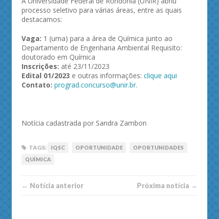
A Universidade Federal de Rondônia (UNIR) abriu
processo seletivo para várias áreas, entre as quais
destacamos:
Vaga:
1 (uma) para a área de Química junto ao
Departamento de Engenharia Ambiental Requisito:
doutorado em Química
Inscrições:
até 23/11/2023
Edital 01/2023
e outras informações:
clique aqui
Contato:
prograd.concurso@unir.br
.
Notícia cadastrada por Sandra Zambon
TAGS:
IQSC
OPORTUNIDADE
OPORTUNIDADES
QUÍMICA
← Notí­cia anterior
Próxima notí­­cia →