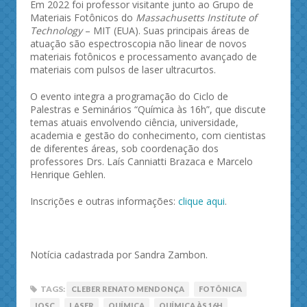
Em 2022 foi professor visitante junto ao Grupo de
Materiais Fotônicos do
Massachusetts Institute of
Technology
– MIT (EUA). Suas principais áreas de
atuação são espectroscopia não linear de novos
materiais fotônicos e processamento avançado de
materiais com pulsos de laser ultracurtos.
O evento integra a programação do Ciclo de
Palestras e Seminários “Química às 16h”, que discute
temas atuais envolvendo ciência, universidade,
academia e gestão do conhecimento, com cientistas
de diferentes áreas, sob coordenação dos
professores Drs. Laís Canniatti Brazaca e Marcelo
Henrique Gehlen.
Inscrições e outras informações:
clique aqui
.
Notícia cadastrada por Sandra Zambon.
TAGS:
CLEBER RENATO MENDONÇA
FOTÔNICA
IQSC
LASER
QUÍMICA
QUÍMICA ÀS 16H