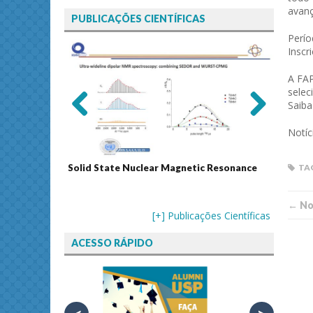
avanç
PUBLICAÇÕES CIENTÍFICAS
Perío
Inscr
A FAP
selec
Saiba
Previ
Next
Notíc
ous
Solid State Nuclear Magnetic Resonance
Journal
TA
← Not
[+] Publicações Científicas
ACESSO RÁPIDO