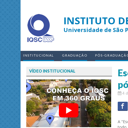
INSTITUTO D
Universidade de São 
INSTITUCIONAL
GRADUAÇÃO
PÓS-GRADUAÇÃ
Es
VÍDEO INSTITUCIONAL
pó
4 
A “Es
todo 