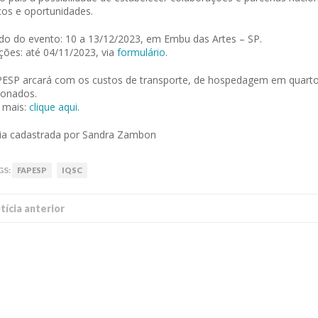
os e oportunidades.
do do evento: 10 a 13/12/2023, em Embu das Artes – SP.
ições: até 04/11/2023, via
formulário
.
ESP arcará com os custos de transporte, de hospedagem em quarto
ionados.
 mais:
clique aqui
.
ia cadastrada por Sandra Zambon
 of Separation Science
Sustainable Energy Technolog
GS:
FAPESP
IQSC
Assessments
í­cia anterior