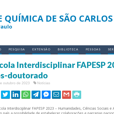
E QUÍMICA DE SÃO CARLOS
Paulo
O
PESQUISA
EXTENSÃO
BIBLIOTECA
PESSOAS
SE
cola Interdisciplinar FAPESP 2
s-doutorado
de outubro de 2023
Notícias
cola Interdisciplinar FAPESP 2023 – Humanidades, Ciências Sociais e 
o país a possibilidade de estabelecer colaborações e parcerias naciona