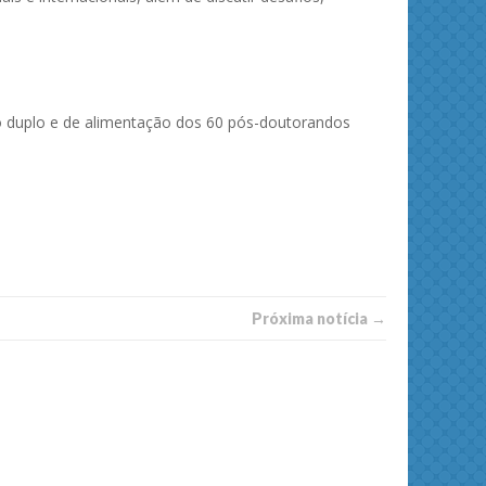
 duplo e de alimentação dos 60 pós-doutorandos
ies and
Journal of Molecular Liquids
Solid 
Próxima notí­­cia →