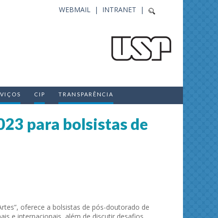
WEBMAIL |
INTRANET |
RVIÇOS
CIP
TRANSPARÊNCIA
023 para bolsistas de
Artes”, oferece a bolsistas de pós-doutorado de
is e internacionais, além de discutir desafios,