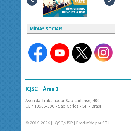
<
>
MÍDIAS SOCIAIS
IQSC – Área 1
Avenida Trabalhador São-carlense, 400
CEP 13566-590 - São Carlos - SP - Brasil
© 2016-2026 | IQSC/USP | Produzido por STI