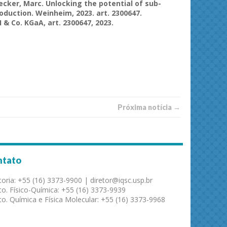
cker, Marc. Unlocking the potential of sub-
duction. Weinheim, 2023. art. 2300647.
& Co. KGaA, art. 2300647, 2023.
Próxima notí­­cia →
ntato
toria: +55 (16) 3373-9900 | diretor@iqsc.usp.br
o. Físico-Química: +55 (16) 3373-9939
o. Química e Física Molecular: +55 (16) 3373-9968