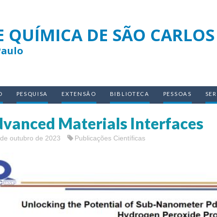
E QUÍMICA DE SÃO CARLOS
Paulo
O
PESQUISA
EXTENSÃO
BIBLIOTECA
PESSOAS
SE
vanced Materials Interfaces
 de outubro de 2023
Publicações Científicas