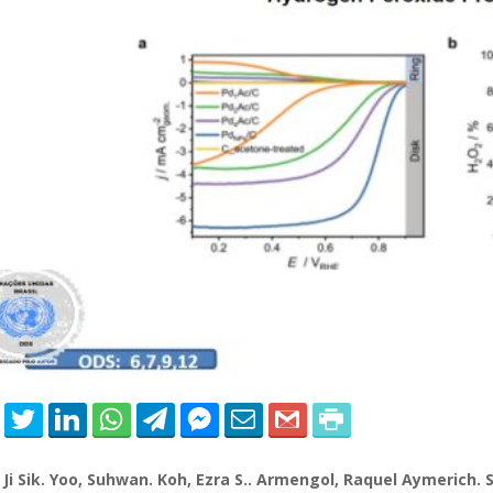
able Energy Technologies and
Journal of Molecular Liquids
ments
 Ji Sik. Yoo, Suhwan. Koh, Ezra S.. Armengol, Raquel Aymerich. 