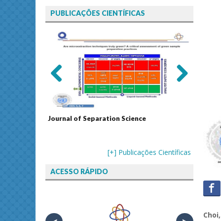
PUBLICAÇÕES CIENTÍFICAS
Previ
Next
ous
 Resonance
Journal of Separation Science
Sustain
Assess
[+] Publicações Científicas
ACESSO RÁPIDO
Choi,