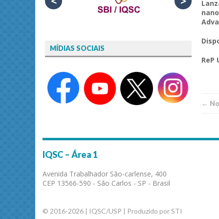
<
>
Lanz
nano
Adva
Disp
MÍDIAS SOCIAIS
ReP 
← Not
IQSC – Área 1
Avenida Trabalhador São-carlense, 400
CEP 13566-590 - São Carlos - SP - Brasil
© 2016-2026 | IQSC/USP | Produzido por STI