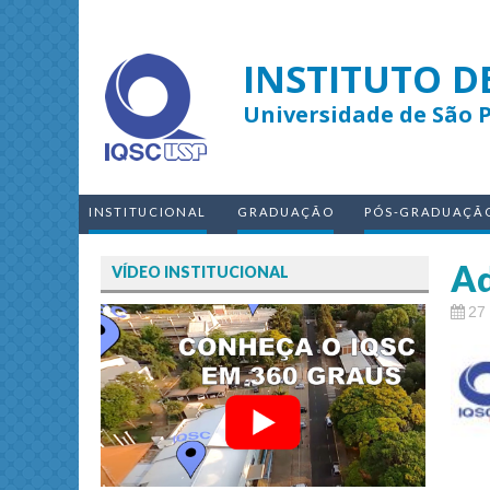
INSTITUTO D
Universidade de São 
INSTITUCIONAL
GRADUAÇÃO
PÓS-GRADUAÇÃ
Ad
VÍDEO INSTITUCIONAL
27