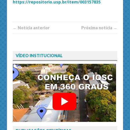
https://repositorio.usp.br/item/003157835
← Notí­cia anterior
Próxima notí­­cia →
VÍDEO INSTITUCIONAL