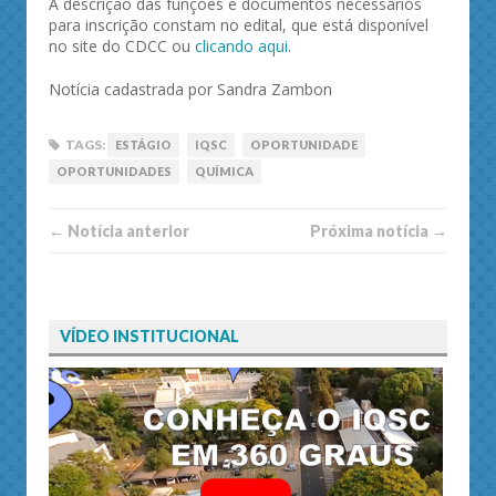
A descrição das funções e documentos necessários
para inscrição constam no edital, que está disponível
no site do CDCC ou
clicando aqui
.
Notícia cadastrada por Sandra Zambon
TAGS:
ESTÁGIO
IQSC
OPORTUNIDADE
OPORTUNIDADES
QUÍMICA
← Notí­cia anterior
Próxima notí­­cia →
VÍDEO INSTITUCIONAL