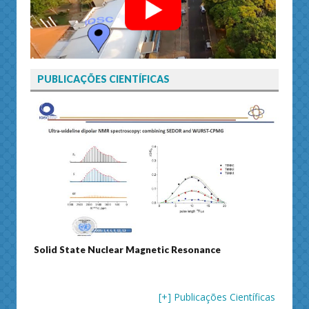
PUBLICAÇÕES CIENTÍFICAS
Solid State Nuclear Magnetic Resonance
Journ
[+] Publicações Científicas