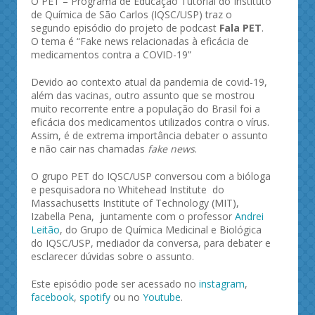
O PET – Programa de Educação Tutorial do Instituto
de Química de São Carlos (IQSC/USP) traz o
segundo episódio do projeto de podcast
Fala PET
.
O tema é “Fake news relacionadas à eficácia de
medicamentos contra a COVID-19”
Devido ao contexto atual da pandemia de covid-19,
além das vacinas, outro assunto que se mostrou
muito recorrente entre a população do Brasil foi a
eficácia dos medicamentos utilizados contra o vírus.
Assim, é de extrema importância debater o assunto
e não cair nas chamadas
fake news
.
O grupo PET do IQSC/USP conversou com a bióloga
e pesquisadora no Whitehead Institute do
Massachusetts Institute of Technology (MIT),
Izabella Pena, juntamente com o professor
Andrei
Leitão
, do Grupo de Química Medicinal e Biológica
do IQSC/USP, mediador da conversa, para debater e
esclarecer dúvidas sobre o assunto.
Este episódio pode ser acessado no
instagram
,
facebook
,
spotify
ou no
Youtube
.