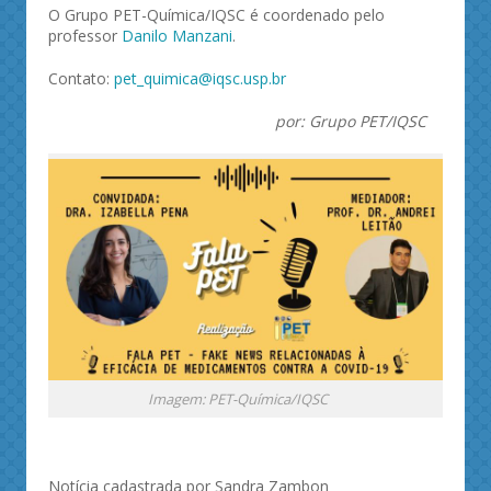
O Grupo PET-Química/IQSC é coordenado pelo
professor
Danilo Manzani
.
Contato:
pet_quimica@iqsc.usp.br
por: Grupo PET/IQSC
Imagem: PET-Química/IQSC
Notícia cadastrada por Sandra Zambon