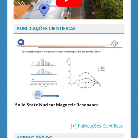
PUBLICAÇÕES CIENTÍFICAS
Solid State Nuclear Magnetic Resonance
Journ
[+] Publicações Científicas
ACESSO RÁPIDO