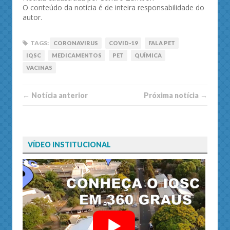
O conteúdo da notícia é de inteira responsabilidade do
autor.
TAGS:
CORONAVIRUS
COVID-19
FALA PET
IQSC
MEDICAMENTOS
PET
QUÍMICA
VACINAS
← Notí­cia anterior
Próxima notí­­cia →
VÍDEO INSTITUCIONAL