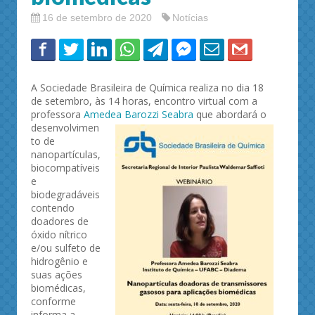
16 de setembro de 2020
Notícias
A Sociedade Brasileira de Química realiza no dia 18
de setembro, às 14 horas, encontro virtual com a
professora
Amedea Barozzi Seabra
que abordará o
desenvolvimen
to de
nanopartículas,
biocompatíveis
e
biodegradáveis
contendo
doadores de
óxido nítrico
e/ou sulfeto de
hidrogênio e
suas ações
biomédicas,
conforme
informa a