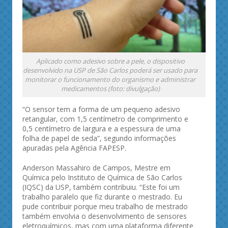
Aplicado como adesivo sobre a pele, o dispositivo
desenvolvido na USP de São Carlos poderá ser usado para
monitorar o funcionamento do organismo e administrar
medicamentos (foto: divulgação)
“O sensor tem a forma de um pequeno adesivo
retangular, com 1,5 centímetro de comprimento e
0,5 centímetro de largura e a espessura de uma
folha de papel de seda”, segundo informações
apuradas pela Agência FAPESP.
Anderson Massahiro de Campos, Mestre em
Química pelo Instituto de Química de São Carlos
(IQSC) da USP, também contribuiu. “Este foi um
trabalho paralelo que fiz durante o mestrado. Eu
pude contribuir porque meu trabalho de mestrado
também envolvia o desenvolvimento de sensores
eletroquímicos, mas com uma plataforma diferente