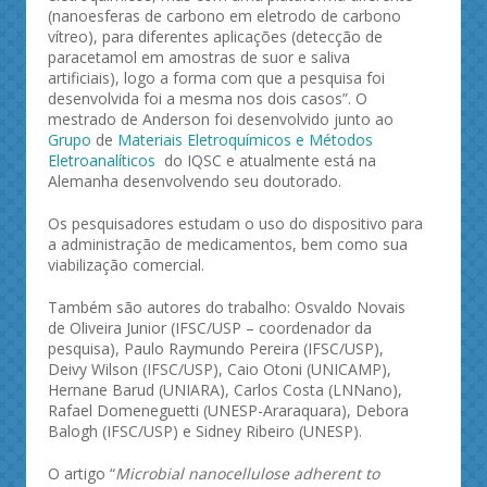
(nanoesferas de carbono em eletrodo de carbono
vítreo), para diferentes aplicações (detecção de
paracetamol em amostras de suor e saliva
artificiais), logo a forma com que a pesquisa foi
desenvolvida foi a mesma nos dois casos”. O
mestrado de Anderson foi desenvolvido junto ao
Grupo
de
Materiais Eletroquímicos e Métodos
Eletroanalíticos
do IQSC e atualmente está na
Alemanha desenvolvendo seu doutorado.
Os pesquisadores estudam o uso do dispositivo para
a administração de medicamentos, bem como sua
viabilização comercial.
Também são autores do trabalho: Osvaldo Novais
de Oliveira Junior (IFSC/USP – coordenador da
pesquisa), Paulo Raymundo Pereira (IFSC/USP),
Deivy Wilson (IFSC/USP), Caio Otoni (UNICAMP),
Hernane Barud (UNIARA), Carlos Costa (LNNano),
Rafael Domeneguetti (UNESP-Araraquara), Debora
Balogh (IFSC/USP) e Sidney Ribeiro (UNESP).
O artigo “
Microbial nanocellulose adherent to