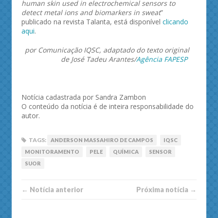
human skin used in electrochemical sensors to
detect metal ions and biomarkers in sweat
”
publicado na revista Talanta, está disponível
clicando
aqui
.
por Comunicação IQSC, adaptado do texto original
de José Tadeu Arantes/
Agência FAPESP
Notícia cadastrada por Sandra Zambon
O conteúdo da notícia é de inteira responsabilidade do
autor.
TAGS:
ANDERSON MASSAHIRO DE CAMPOS
IQSC
MONITORAMENTO
PELE
QUÍMICA
SENSOR
SUOR
← Notí­cia anterior
Próxima notí­­cia →