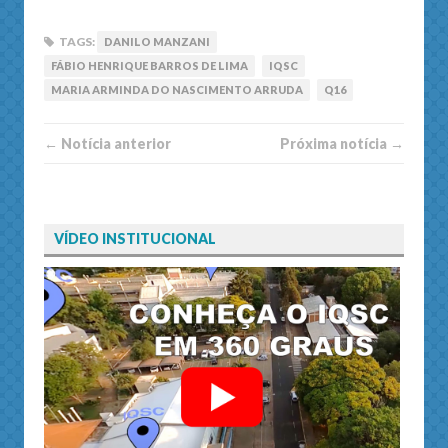
TAGS:
DANILO MANZANI
FÁBIO HENRIQUE BARROS DE LIMA
IQSC
MARIA ARMINDA DO NASCIMENTO ARRUDA
Q16
← Notí­cia anterior
Próxima notí­­cia →
VÍDEO INSTITUCIONAL