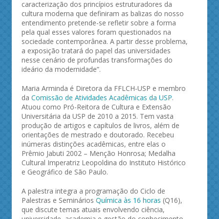
caracterização dos princípios estruturadores da
cultura moderna que definiram as balizas do nosso
entendimento pretende-se refletir sobre a forma
pela qual esses valores foram questionados na
sociedade contemporânea. A partir desse problema,
a exposição tratará do papel das universidades
nesse cenário de profundas transformações do
ideário da modernidade”.
Maria Arminda é Diretora da FFLCH-USP e membro
da
Comissão de Atividades Acadêmicas da USP
.
Atuou como Pró-Reitora de Cultura e Extensão
Universitária da USP de 2010 a 2015. Tem vasta
produção de artigos e capítulos de livros, além de
orientações de mestrado e doutorado. Recebeu
inúmeras distinções acadêmicas, entre elas o
Prêmio Jabuti 2002 – Menção Honrosa; Medalha
Cultural Imperatriz Leopoldina do Instituto Histórico
e Geográfico de São Paulo.
A palestra integra a programação do Ciclo de
Palestras e Seminários
Química às 16 horas
(Q16),
que discute temas atuais envolvendo ciência,
universidade, academia e gestão do conhecimento,