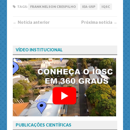
TAGS:
FRANK NELSON CRESPILHO
IEA-USP
IQSC
← Notí­cia anterior
Próxima notí­­cia →
VÍDEO INSTITUCIONAL
PUBLICAÇÕES CIENTÍFICAS