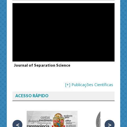
Journal of Separation Science
Susta
[+] Publicações Científicas
ACESSO RÁPIDO
<
>