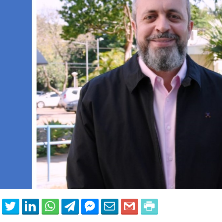
 of Separation Science
Sustainable Energy Technolog
Assessments