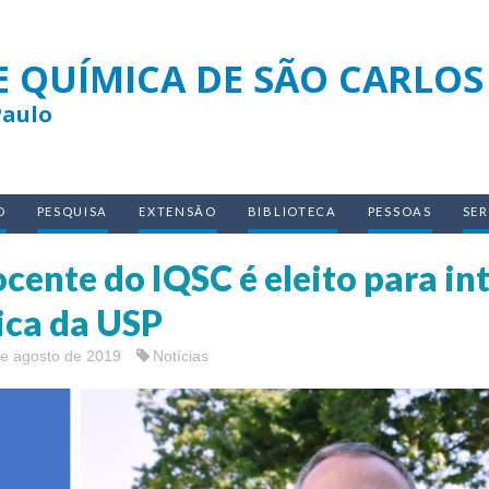
E QUÍMICA DE SÃO CARLOS
Paulo
O
PESQUISA
EXTENSÃO
BIBLIOTECA
PESSOAS
SE
cente do IQSC é eleito para in
ica da USP
de agosto de 2019
Notícias