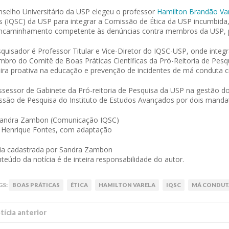
selho Universitário da USP elegeu o professor
Hamilton Brandão Va
s (IQSC) da USP para integrar a Comissão de Ética da USP incumbida,
encaminhamento competente às denúncias contra membros da USP, 
quisador é Professor Titular e Vice-Diretor do IQSC-USP, onde integ
bro do Comitê de Boas Práticas Científicas da Pró-Reitoria de Pes
ra proativa na educação e prevenção de incidentes de má conduta cie
ssessor de Gabinete da Pró-reitoria de Pesquisa da USP na gestão do
são de Pesquisa do Instituto de Estudos Avançados por dois manda
Sandra Zambon (Comunicação IQSC)
 Henrique Fontes, com adaptação
ia cadastrada por Sandra Zambon
teúdo da notícia é de inteira responsabilidade do autor.
GS:
BOAS PRÁTICAS
ÉTICA
HAMILTON VARELA
IQSC
MÁ CONDUT
í­cia anterior