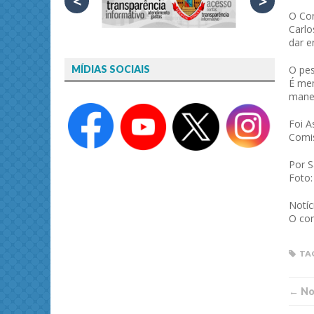
<
>
O Con
Carlo
dar 
O pes
MÍDIAS SOCIAIS
É mem
manei
Foi A
Comis
Por 
Foto:
Notíc
O con
TA
← Not