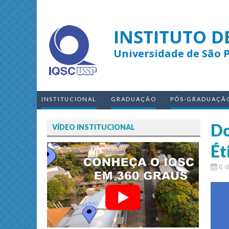
INSTITUTO D
Universidade de São 
INSTITUCIONAL
GRADUAÇÃO
PÓS-GRADUAÇÃ
Do
VÍDEO INSTITUCIONAL
Ét
6 