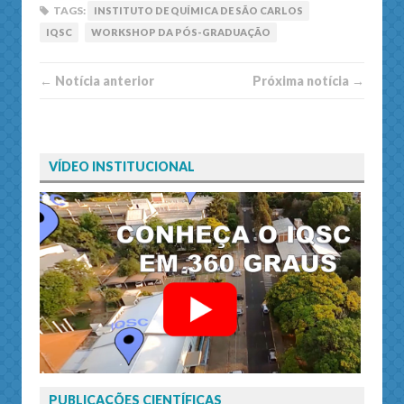
TAGS:
INSTITUTO DE QUÍMICA DE SÃO CARLOS
IQSC
WORKSHOP DA PÓS-GRADUAÇÃO
← Notí­cia anterior
Próxima notí­­cia →
VÍDEO INSTITUCIONAL
PUBLICAÇÕES CIENTÍFICAS