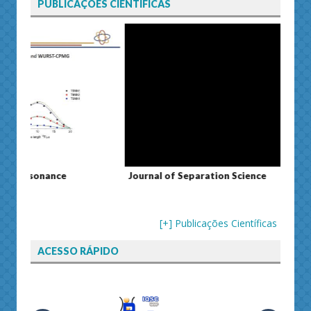
PUBLICAÇÕES CIENTÍFICAS
Journal of Separation Science
Susta
[+] Publicações Científicas
ACESSO RÁPIDO