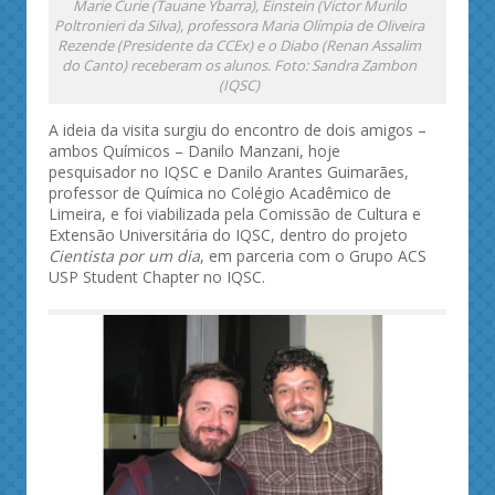
Marie Curie (Tauane Ybarra), Einstein (Victor Murilo
Poltronieri da Silva), professora Maria Olímpia de Oliveira
Rezende (Presidente da CCEx) e o Diabo (Renan Assalim
do Canto) receberam os alunos. Foto: Sandra Zambon
(IQSC)
A ideia da visita surgiu do encontro de dois amigos –
ambos Químicos – Danilo Manzani, hoje
pesquisador no IQSC e Danilo Arantes Guimarães,
professor de Química no Colégio Acadêmico de
Limeira, e foi viabilizada pela Comissão de Cultura e
Extensão Universitária do IQSC, dentro do projeto
Cientista por um dia
, em parceria com o Grupo ACS
USP Student Chapter no IQSC.