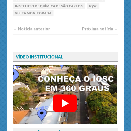
INSTITUTO DE QUÍMICA DE SÃO CARLOS
IQSC
VISITA MONITORADA
← Notí­cia anterior
Próxima notí­­cia →
VÍDEO INSTITUCIONAL