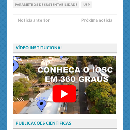
PARÂMETROS DE SUSTENTABILIDADE
USP
← Notí­cia anterior
Próxima notí­­cia →
VÍDEO INSTITUCIONAL
PUBLICAÇÕES CIENTÍFICAS