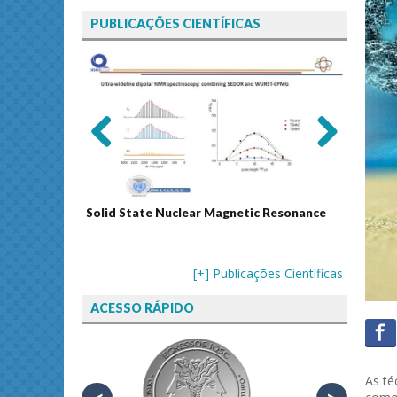
PUBLICAÇÕES CIENTÍFICAS
Previ
Next
ous
Solid State Nuclear Magnetic Resonance
Journal
[+] Publicações Científicas
ACESSO RÁPIDO
As té