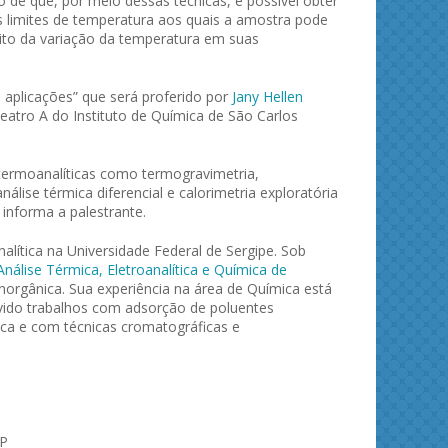
to de que, por meio dessas técnicas, é possível obter
 limites de temperatura aos quais a amostra pode
ito da variação da temperatura em suas
 aplicações” que será proferido por
Jany Hellen
teatro A do Instituto de Química de São Carlos
 termoanalíticas como termogravimetria,
lise térmica diferencial e calorimetria exploratória
 informa a palestrante.
lítica na Universidade Federal de Sergipe. Sob
nálise Térmica, Eletroanalítica e Química de
norgânica. Sua experiência na área de Química está
lvido trabalhos com adsorção de poluentes
ica e com técnicas cromatográficas e
SP