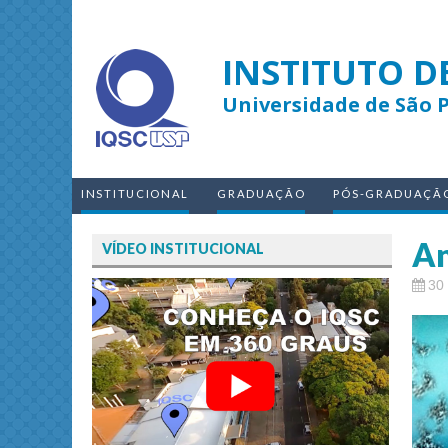
INSTITUTO D
Universidade de São 
INSTITUCIONAL
GRADUAÇÃO
PÓS-GRADUAÇÃ
An
VÍDEO INSTITUCIONAL
30