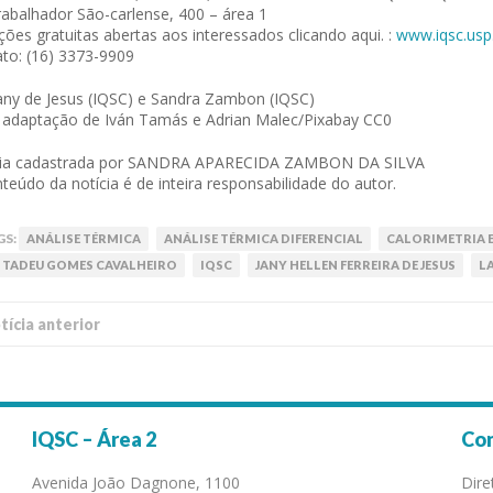
rabalhador São-carlense, 400 – área 1
ições gratuitas abertas aos interessados clicando aqui. :
www.iqsc.usp
to: (16) 3373-9909
any de Jesus (IQSC) e Sandra Zambon (IQSC)
 adaptação de Iván Tamás e Adrian Malec/Pixabay CC0
cia cadastrada por SANDRA APARECIDA ZAMBON DA SILVA
teúdo da notícia é de inteira responsabilidade do autor.
GS:
ANÁLISE TÉRMICA
ANÁLISE TÉRMICA DIFERENCIAL
CALORIMETRIA 
 TADEU GOMES CAVALHEIRO
IQSC
JANY HELLEN FERREIRA DE JESUS
L
í­cia anterior
IQSC – Área 2
Co
Avenida João Dagnone, 1100
Dire