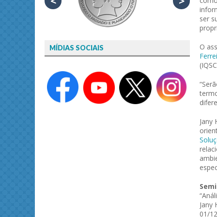
<
>
como 
infor
ser s
propr
O ass
MÍDIAS SOCIAIS
Ferre
(IQSC
“Serã
termo
difer
Jany 
orien
Solu
relac
ambie
espec
Semi
“Anál
Jany 
01/12