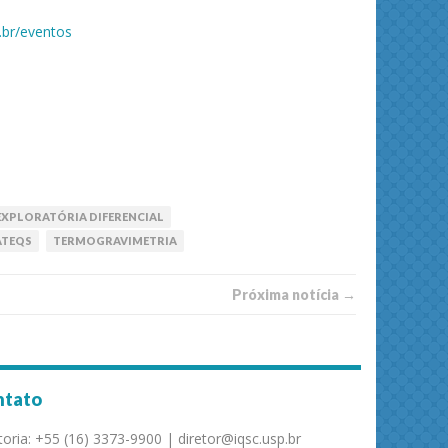
.br/eventos
EXPLORATÓRIA DIFERENCIAL
ATEQS
TERMOGRAVIMETRIA
Próxima notí­­cia →
ntato
toria: +55 (16) 3373-9900 | diretor@iqsc.usp.br