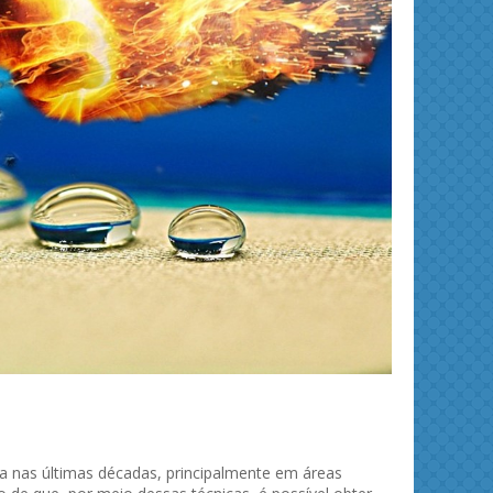
ies and
Journal of Molecular Liquids
Solid 
ia nas últimas décadas, principalmente em áreas