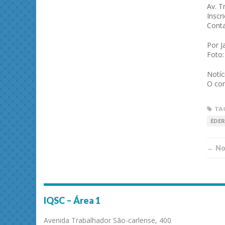
Av. T
Inscr
Conta
Por J
Foto:
Notí
O con
TA
ÉDER
← Not
IQSC – Área 1
Avenida Trabalhador São-carlense, 400