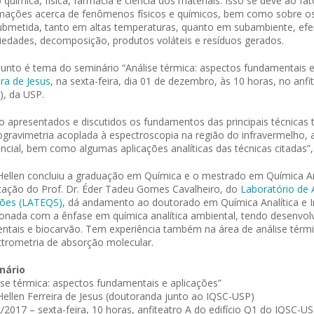
química, física, farmácia e ciência dos materiais. Isso se deve ao fa
mações acerca de fenômenos físicos e químicos, bem como sobre os
ubmetida, tanto em altas temperaturas, quanto em subambiente, efe
iedades, decomposição, produtos voláteis e resíduos gerados.
unto é tema do seminário “Análise térmica: aspectos fundamentais e
ira de Jesus
, na sexta-feira, dia 01 de dezembro, às 10 horas, no anfi
), da USP.
o apresentados e discutidos os fundamentos das principais técnicas
gravimetria acoplada à espectroscopia na região do infravermelho, aná
encial, bem como algumas aplicações analíticas das técnicas citadas”,
Hellen concluiu a graduação em Química e o mestrado em Química Ana
tação do Prof. Dr. Éder Tadeu Gomes Cavalheiro, do
Laboratório de A
ções (LATEQS)
, dá andamento ao doutorado em Química Analítica e I
ionada com a ênfase em química analítica ambiental, tendo desenvo
ntais e biocarvão. Tem experiência também na área de análise térm
trometria de absorção molecular.
nário
ise térmica: aspectos fundamentais e aplicações”
Hellen Ferreira de Jesus (doutoranda junto ao IQSC-USP)
/2017 – sexta-feira, 10 horas, anfiteatro A do edifício Q1 do IQSC-U