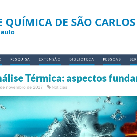
E QUÍMICA DE SÃO CARLOS
Paulo
O
PESQUISA
EXTENSÃO
BIBLIOTECA
PESSOAS
SE
álise Térmica: aspectos funda
 de novembro de 2017
Notícias