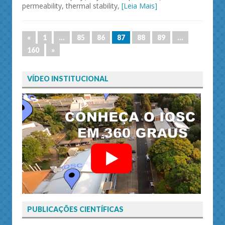
permeability, thermal stability,
[Leia Mais]
«
1
…
85
86
87
88
89
…
160
»
VÍDEO INSTITUCIONAL
PUBLICAÇÕES CIENTÍFICAS