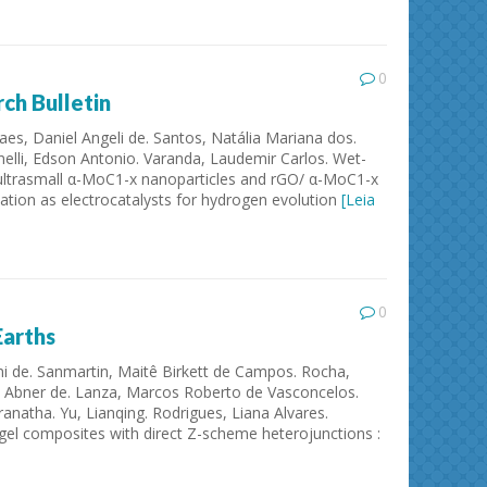
0
ch Bulletin
es, Daniel Angeli de. Santos, Natália Mariana dos.
anelli, Edson Antonio. Varanda, Laudemir Carlos. Wet-
 ultrasmall α-MoC1-x nanoparticles and rGO/ α-MoC1-x
ation as electrocatalysts for hydrogen evolution
[Leia
0
Earths
ni de. Sanmartin, Maitê Birkett de Campos. Rocha,
o, Abner de. Lanza, Marcos Roberto de Vasconcelos.
anatha. Yu, Lianqing. Rodrigues, Liana Alvares.
l composites with direct Z-scheme heterojunctions :