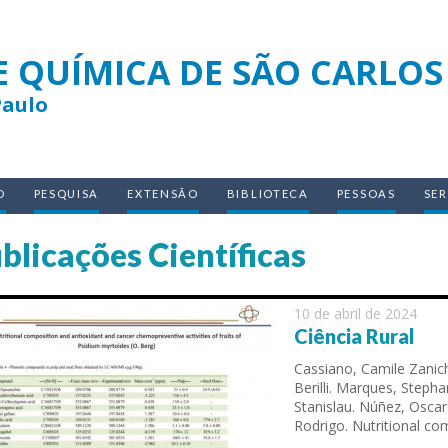
E QUÍMICA DE SÃO CARLOS
Paulo
O
PESQUISA
EXTENSÃO
BIBLIOTECA
PESSOAS
SE
blicações Científicas
10 de abril de 2024
Ciência Rural
Cassiano, Camile Zaniche
Berilli. Marques, Steph
Stanislau. Núñez, Oscar
Rodrigo. Nutritional co