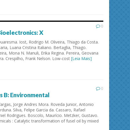
0
ioelectronics: X
aresma. Iost, Rodrigo M. Oliveira, Thiago da Costa.
ria, Luana Cristina Italiano. Bertaglia, Thiago.
veira, Mona N. Manuli, Erika Regina. Pereira, Geovana
ira. Crespilho, Frank Nelson. Low-cost
[Leia Mais]
ies and
Journal of Molecular Liquids
Solid 
0
s B: Environmental
 Vargas, Jorge Andres Mora. Roveda Junior, Antonio
Orduna. Silva, Felipe Garcia da. Cassaro, Rafael
iel Rodrigues. Boscolo, Maurício. Metzker, Gustavo.
cals : Catalytic transformation of fusel oil by mixed