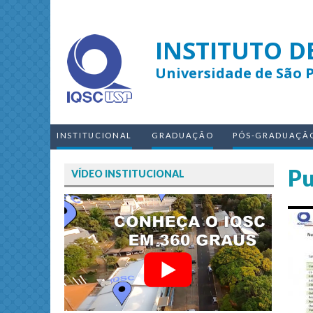
INSTITUTO D
Universidade de São 
INSTITUCIONAL
GRADUAÇÃO
PÓS-GRADUAÇÃ
Pu
VÍDEO INSTITUCIONAL