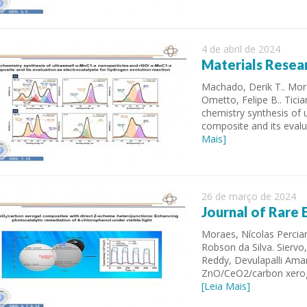
4 de abril de 2024
Materials Resear
Machado, Derik T.. Mora
Ometto, Felipe B.. Tici
chemistry synthesis of
composite and its evalu
Mais]
26 de março de 2024
Journal of Rare 
Moraes, Nícolas Percia
Robson da Silva. Sierv
Reddy, Devulapalli Amar
ZnO/CeO2/carbon xeroge
[Leia Mais]