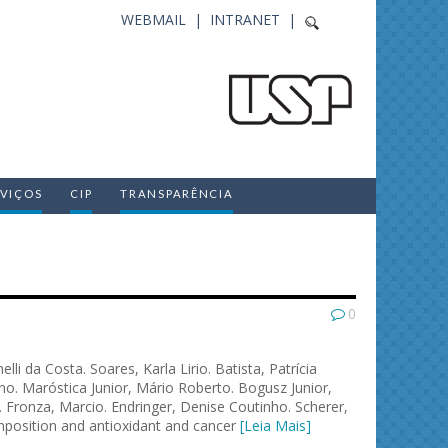
WEBMAIL |
INTRANET |
RVIÇOS
CIP
TRANSPARÊNCIA
0
lli da Costa. Soares, Karla Lirio. Batista, Patrícia
ano. Maróstica Junior, Mário Roberto. Bogusz Junior,
. Fronza, Marcio. Endringer, Denise Coutinho. Scherer,
mposition and antioxidant and cancer
[Leia Mais]