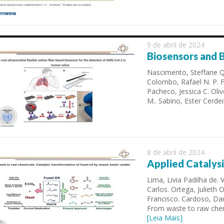
9 de abril de 2024
Biosensors and B
Nascimento, Steffane Qu
Colombo, Rafael N. P. Fa
Pacheco, Jessica C. Oli
M.. Sabino, Ester Cerde
 of Separation Science
Sustainable Energy Technolog
Assessments
8 de abril de 2024
Applied Catalysi
Lima, Livia Padilha de.
Carlos. Ortega, Julieth 
Francisco. Cardoso, Dan
From waste to raw chemi
[Leia Mais]