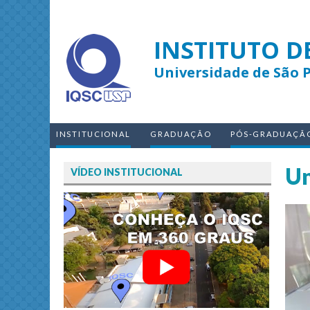
INSTITUTO D
Universidade de São 
INSTITUCIONAL
GRADUAÇÃO
PÓS-GRADUAÇÃ
Un
VÍDEO INSTITUCIONAL