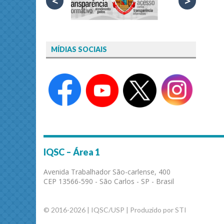
<
>
MÍDIAS SOCIAIS
IQSC – Área 1
Avenida Trabalhador São-carlense, 400
CEP 13566-590 - São Carlos - SP - Brasil
© 2016-2026 | IQSC/USP | Produzido por STI