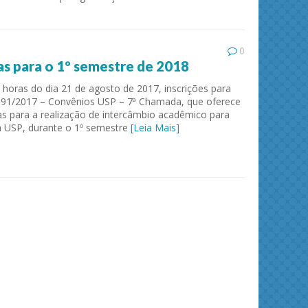
0
as para o 1º semestre de 2018
 horas do dia 21 de agosto de 2017, inscrições para
 691/2017 – Convênios USP – 7ª Chamada, que oferece
as para a realização de intercâmbio acadêmico para
a USP, durante o 1º semestre
[Leia Mais]
ies and
Journal of Molecular Liquids
Solid 