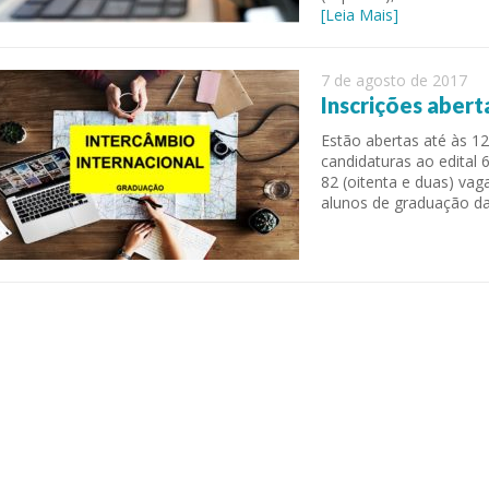
[Leia Mais]
7 de agosto de 2017
Inscrições abert
Estão abertas até às 12
candidaturas ao edital
82 (oitenta e duas) vag
alunos de graduação d
 of Separation Science
Sustainable Energy Technolog
Assessments