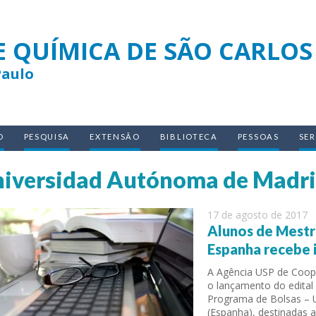
E QUÍMICA DE SÃO CARLOS
Paulo
O
PESQUISA
EXTENSÃO
BIBLIOTECA
PESSOAS
SE
iversidad Autónoma de Madr
17 de agosto de 2017
Alunos de Mestr
Espanha recebe 
A Agência USP de Coop
o lançamento do edital
Programa de Bolsas – 
(Espanha), destinadas 