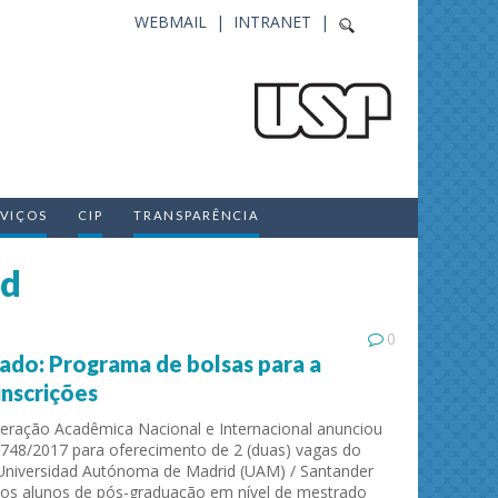
WEBMAIL |
INTRANET |
RVIÇOS
CIP
TRANSPARÊNCIA
id
0
ado: Programa de bolsas para a
inscrições
eração Acadêmica Nacional e Internacional anunciou
 748/2017 para oferecimento de 2 (duas) vagas do
Universidad Autónoma de Madrid (UAM) / Santander
aos alunos de pós-graduação em nível de mestrado