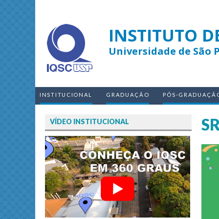
INSTITUTO D
Universidade de São 
INSTITUCIONAL
GRADUAÇÃO
PÓS-GRADUAÇÃ
S
VÍDEO INSTITUCIONAL