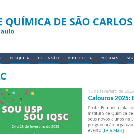
E QUÍMICA DE SÃO CARLOS
Paulo
O
PESQUISA
EXTENSÃO
BIBLIOTECA
PESSOAS
SE
RC
18 de fevereiro de 2025
Calouros 2025: 
Profa. Fernanda fala s
Instituto de Química de
seus novos alunos na 
programação organizada
evento
[Leia Mais]