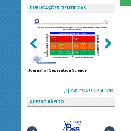
PUBLICAÇÕES CIENTÍFICAS
Previ
Next
ous
echnology
Journal of Separation Science
Sustain
Assess
[+] Publicações Científicas
ACESSO RÁPIDO