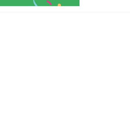
able Energy Technologies and
Journal of Molecular Liquids
ments