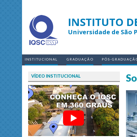
INSTITUTO D
Universidade de São 
INSTITUCIONAL
GRADUAÇÃO
PÓS-GRADUAÇÃ
So
VÍDEO INSTITUCIONAL