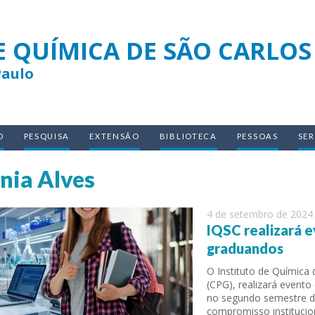
E QUÍMICA DE SÃO CARLOS
Paulo
O
PESQUISA
EXTENSÃO
BIBLIOTECA
PESSOAS
SE
nia Alves
4 de setembro de 2024
IQSC realizará 
graduandos
O Instituto de Química
(CPG), realizará event
no segundo semestre d
compromisso instituci