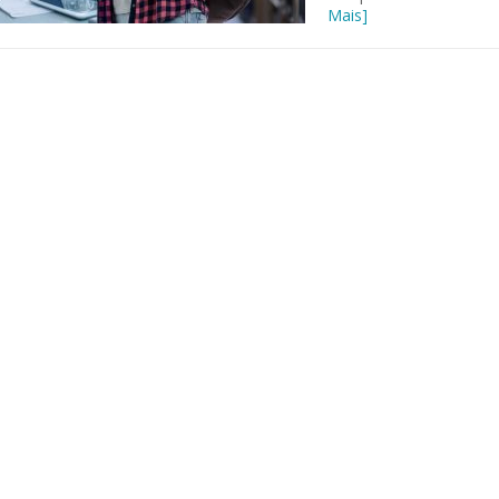
Mais]
 of Separation Science
Sustainable Energy Technolog
Assessments