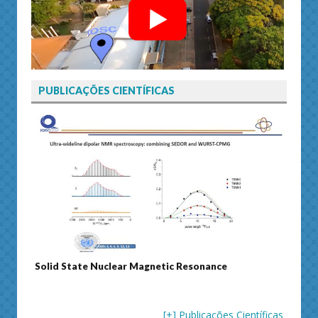
PUBLICAÇÕES CIENTÍFICAS
Solid State Nuclear Magnetic Resonance
Journ
[+] Publicações Científicas