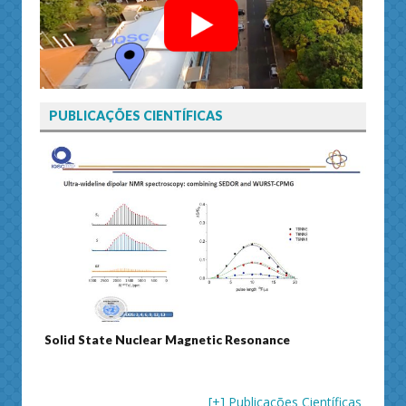
PUBLICAÇÕES CIENTÍFICAS
Solid State Nuclear Magnetic Resonance
Journ
[+] Publicações Científicas