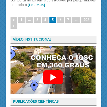
comportamento tem sido estudado por pesquisadores
em todo o
[Leia Mais]
«
1
…
3
4
5
6
7
…
202
»
VÍDEO INSTITUCIONAL
PUBLICAÇÕES CIENTÍFICAS