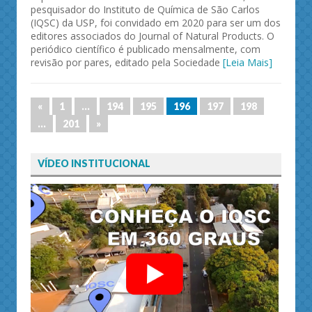
pesquisador do Instituto de Química de São Carlos
(IQSC) da USP, foi convidado em 2020 para ser um dos
editores associados do Journal of Natural Products. O
periódico científico é publicado mensalmente, com
revisão por pares, editado pela Sociedade
[Leia Mais]
«
1
…
194
195
196
197
198
…
201
»
VÍDEO INSTITUCIONAL