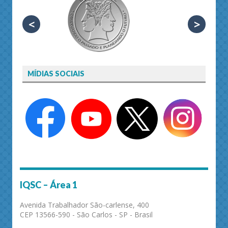
<
>
MÍDIAS SOCIAIS
IQSC – Área 1
Avenida Trabalhador São-carlense, 400
CEP 13566-590 - São Carlos - SP - Brasil