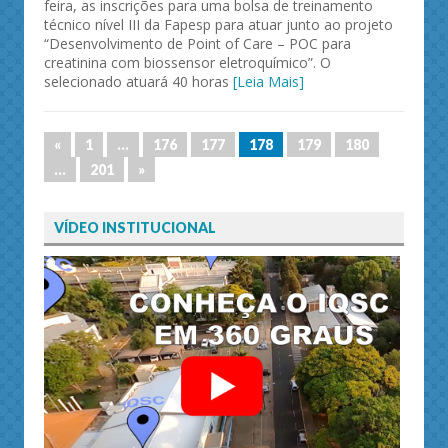
feira, as inscrições para uma bolsa de treinamento
técnico nível III da Fapesp para atuar junto ao projeto
“Desenvolvimento de Point of Care – POC para
creatinina com biossensor eletroquímico”. O
selecionado atuará 40 horas
[Leia Mais]
«
1
…
176
177
178
179
180
…
201
»
VÍDEO INSTITUCIONAL