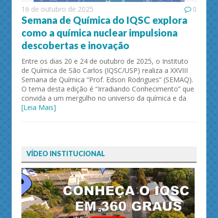
16 de outubro de 2025
0
Semana de Química do IQSC explora
como a química nuclear impulsiona
descobertas e inovação
Entre os dias 20 e 24 de outubro de 2025, o Instituto
de Química de São Carlos (IQSC/USP) realiza a XXVIII
Semana de Química “Prof. Edson Rodrigues” (SEMAQ).
O tema desta edição é “Irradiando Conhecimento” que
convida a um mergulho no universo da química e da
[Leia Mais]
VÍDEO INSTITUCIONAL