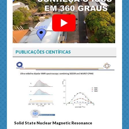
PUBLICAÇÕES CIENTÍFICAS
Solid State Nuclear Magnetic Resonance
Journ