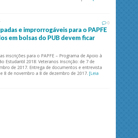
7
0
cipadas e improrrogáveis para o PAPFE
dos em bolsas do PUB devem ficar
 as inscrições para o PAPFE – Programa de Apoio à
 Estudantil 2018: Veteranos Inscrição: de 7 de
mbro de 2017. Entrega de documentos e entrevista
 de 8 de novembro a 8 de dezembro de 2017.
[Leia
ies and
Journal of Molecular Liquids
Solid 