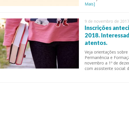
Mais]
9 de novembro de 201
Inscrições ante
2018. Interessa
atentos.
Veja orientações sobre
Permanência e Formação
novembro a 1º de deze
com assistente social:
 of Separation Science
Sustainable Energy Technolog
Assessments