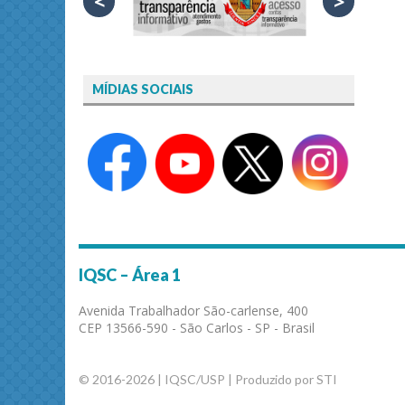
<
>
MÍDIAS SOCIAIS
IQSC – Área 1
Avenida Trabalhador São-carlense, 400
CEP 13566-590 - São Carlos - SP - Brasil
© 2016-2026 | IQSC/USP | Produzido por STI