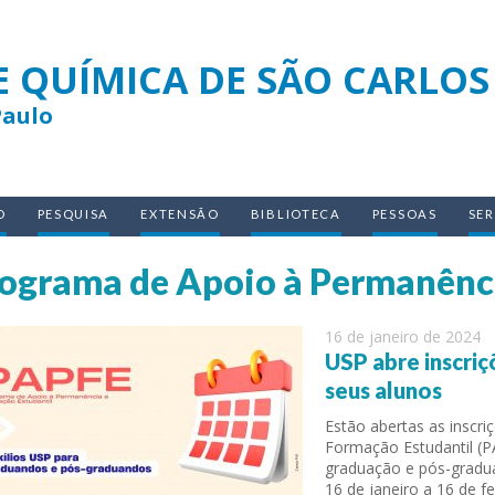
E QUÍMICA DE SÃO CARLOS
Paulo
O
PESQUISA
EXTENSÃO
BIBLIOTECA
PESSOAS
SE
ograma de Apoio à Permanênci
16 de janeiro de 2024
USP abre inscriç
seus alunos
Estão abertas as inscr
Formação Estudantil (PA
graduação e pós-gradua
16 de janeiro a 16 de f