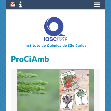
Instituto de Química de São Carlos
ProCiAmb