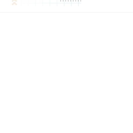
 of Separation Science
Sustainable Energy Technolog
Assessments