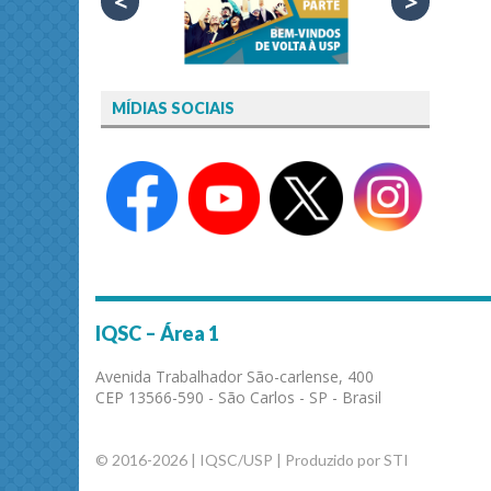
<
>
MÍDIAS SOCIAIS
IQSC – Área 1
Avenida Trabalhador São-carlense, 400
CEP 13566-590 - São Carlos - SP - Brasil
© 2016-2026 | IQSC/USP | Produzido por STI