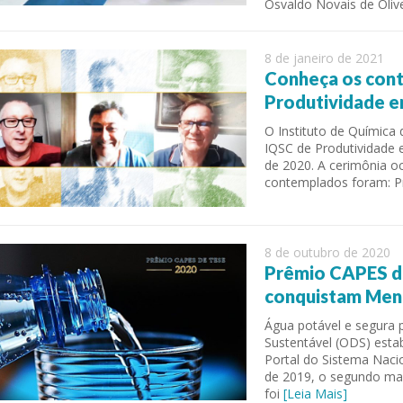
Osvaldo Novais de Olivei
8 de janeiro de 2021
Conheça os con
Produtividade e
O Instituto de Química
IQSC de Produtividade 
de 2020. A cerimônia oc
contemplados foram: P
8 de outubro de 2020
Prêmio CAPES d
conquistam Men
Água potável e segura 
Sustentável (ODS) esta
Portal do Sistema Naci
de 2019, o segundo ma
foi
[Leia Mais]