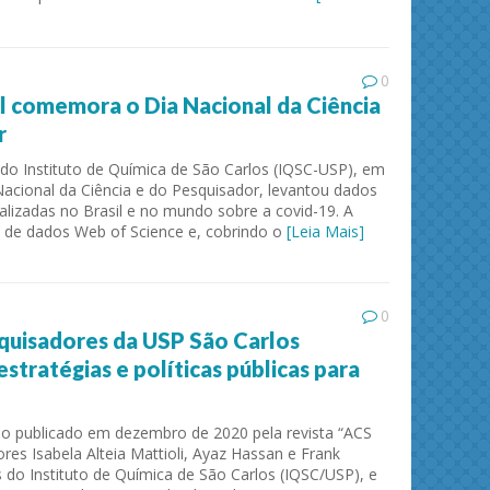
0
al comemora o Dia Nacional da Ciência
r
 do Instituto de Química de São Carlos (IQSC-USP), em
cional da Ciência e do Pesquisador, levantou dados
alizadas no Brasil e no mundo sobre a covid-19. A
se de dados Web of Science e, cobrindo o
[Leia Mais]
ies and
Journal of Molecular Liquids
Solid 
0
uisadores da USP São Carlos
tratégias e políticas públicas para
o publicado em dezembro de 2020 pela revista “ACS
res Isabela Alteia Mattioli, Ayaz Hassan e Frank
 do Instituto de Química de São Carlos (IQSC/USP), e