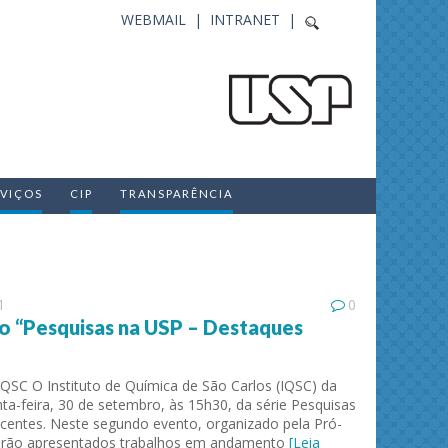
WEBMAIL |
INTRANET |
RVIÇOS
CIP
TRANSPARÊNCIA
1
0
do “Pesquisas na USP – Destaques
IQSC O Instituto de Química de São Carlos (IQSC) da
nta-feira, 30 de setembro, às 15h30, da série Pesquisas
entes. Neste segundo evento, organizado pela Pró-
 serão apresentados trabalhos em andamento
[Leia