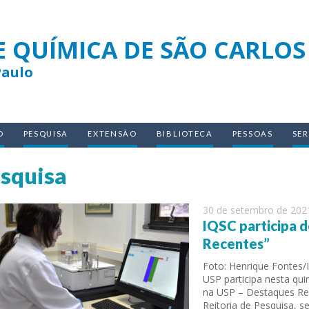
E QUÍMICA DE SÃO CARLOS
Paulo
O
PESQUISA
EXTENSÃO
BIBLIOTECA
PESSOAS
SE
squisa
30 de setembro de 202
IQSC participa 
Recentes”
Foto: Henrique Fontes/
USP participa nesta qui
na USP – Destaques Rec
Reitoria de Pesquisa,