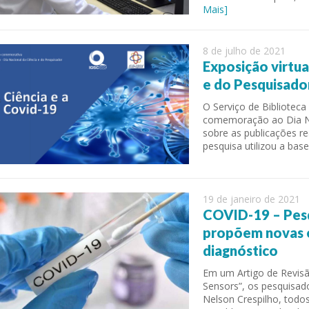
Mais]
8 de julho de 2021
Exposição virtu
e do Pesquisado
O Serviço de Biblioteca
comemoração ao Dia Na
sobre as publicações re
pesquisa utilizou a ba
 of Separation Science
Sustainable Energy Technolog
Assessments
19 de janeiro de 2021
COVID-19 – Pesq
propõem novas es
diagnóstico
Em um Artigo de Revisã
Sensors”, os pesquisado
Nelson Crespilho, todos