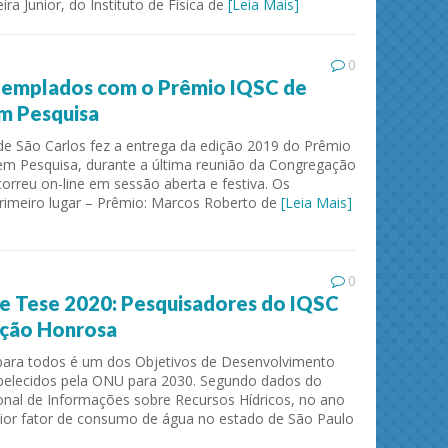
ra Junior, do Instituto de Física de
[Leia Mais]
0
templados com o Prêmio IQSC de
m Pesquisa
 de São Carlos fez a entrega da edição 2019 do Prêmio
em Pesquisa, durante a última reunião da Congregação
orreu on-line em sessão aberta e festiva. Os
rimeiro lugar – Prêmio: Marcos Roberto de
[Leia Mais]
0
e Tese 2020: Pesquisadores do IQSC
ção Honrosa
para todos é um dos Objetivos de Desenvolvimento
belecidos pela ONU para 2030. Segundo dados do
onal de Informações sobre Recursos Hídricos, no ano
ior fator de consumo de água no estado de São Paulo