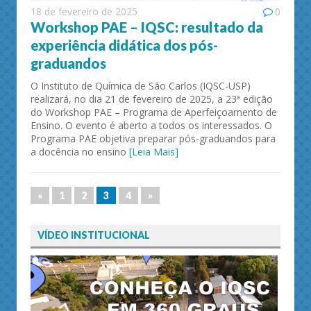
18 de fevereiro de 2025
0
Workshop PAE – IQSC: resultado da
experiência didática dos pós-
graduandos
O Instituto de Química de São Carlos (IQSC-USP)
realizará, no dia 21 de fevereiro de 2025, a 23ª edição
do Workshop PAE – Programa de Aperfeiçoamento de
Ensino. O evento é aberto a todos os interessados. O
Programa PAE objetiva preparar pós-graduandos para
a docência no ensino
[Leia Mais]
«
1
2
3
4
»
VÍDEO INSTITUCIONAL