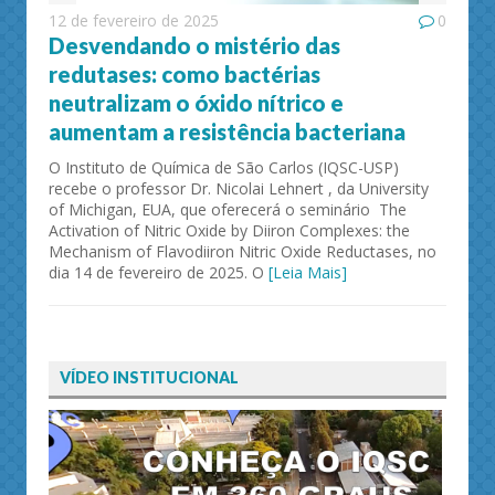
12 de fevereiro de 2025
0
Desvendando o mistério das
redutases: como bactérias
neutralizam o óxido nítrico e
aumentam a resistência bacteriana
O Instituto de Química de São Carlos (IQSC-USP)
recebe o professor Dr. Nicolai Lehnert , da University
of Michigan, EUA, que oferecerá o seminário The
Activation of Nitric Oxide by Diiron Complexes: the
Mechanism of Flavodiiron Nitric Oxide Reductases, no
dia 14 de fevereiro de 2025. O
[Leia Mais]
VÍDEO INSTITUCIONAL