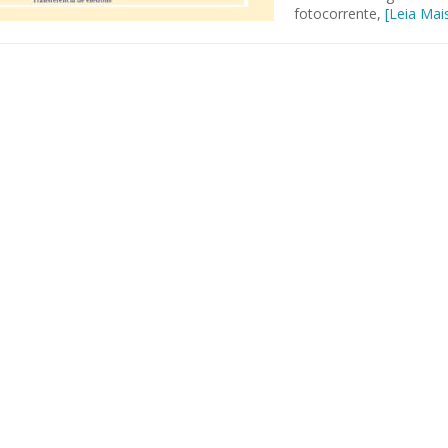
fotocorrente,
[Leia Mai
 of Separation Science
Sustainable Energy Technolog
Assessments