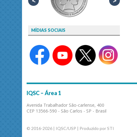
<
>
MÍDIAS SOCIAIS
IQSC – Área 1
Avenida Trabalhador São-carlense, 400
CEP 13566-590 - São Carlos - SP - Brasil
© 2016-2026 | IQSC/USP | Produzido por STI