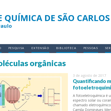
E QUÍMICA DE SÃO CARLOS
Paulo
O
PESQUISA
EXTENSÃO
BIBLIOTECA
PESSOAS
SE
léculas orgânicas
3 de agosto de 2017
Quantificando m
fotoeletroquím
A fotoeletroquímica é u
espectro solar ou cor
chamado eletroquímico.
Camila Domingues Mend