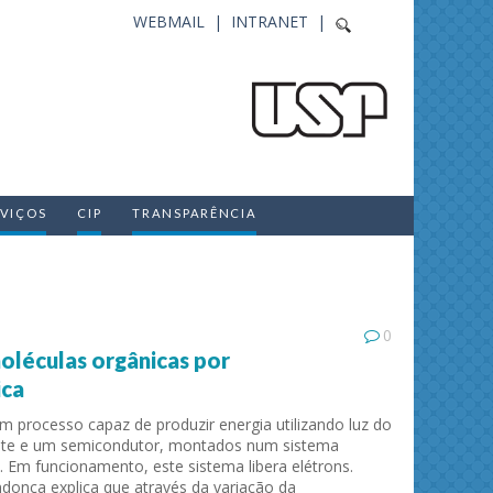
WEBMAIL |
INTRANET |
RVIÇOS
CIP
TRANSPARÊNCIA
0
oléculas orgânicas por
ica
m processo capaz de produzir energia utilizando luz do
ante e um semicondutor, montados num sistema
 Em funcionamento, este sistema libera elétrons.
onça explica que através da variação da