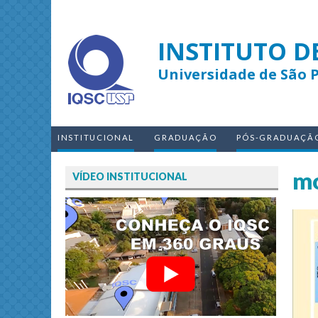
INSTITUTO D
Universidade de São 
INSTITUCIONAL
GRADUAÇÃO
PÓS-GRADUAÇÃ
mo
VÍDEO INSTITUCIONAL