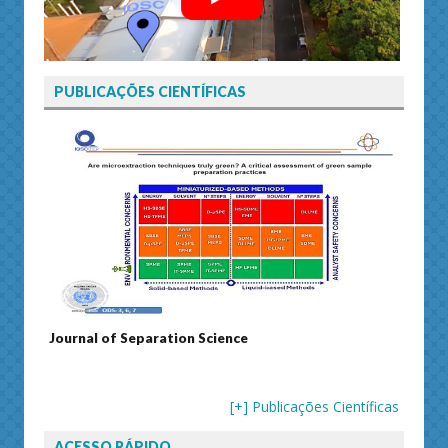
PUBLICAÇÕES CIENTÍFICAS
Journal of Separation Science
Susta
[+] Publicações Científicas
ACESSO RÁPIDO