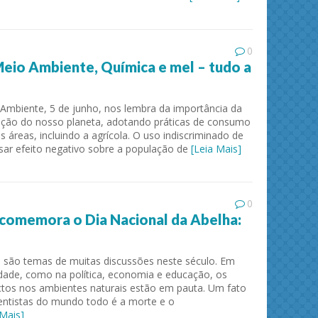
0
Meio Ambiente, Química e mel – tudo a
Ambiente, 5 de junho, nos lembra da importância da
ação do nosso planeta, adotando práticas de consumo
 áreas, incluindo a agrícola. O uso indiscriminado de
ar efeito negativo sobre a população de
[Leia Mais]
ies and
Journal of Molecular Liquids
Solid 
0
comemora o Dia Nacional da Abelha:
 são temas de muitas discussões neste século. Em
edade, como na política, economia e educação, os
tos nos ambientes naturais estão em pauta. Um fato
entistas do mundo todo é a morte e o
 Mais]