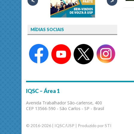
<
>
MÍDIAS SOCIAIS
IQSC – Área 1
Avenida Trabalhador São-carlense, 400
CEP 13566-590 - São Carlos - SP - Brasil
© 2016-2026 | IQSC/USP | Produzido por STI