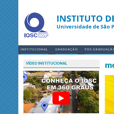
INSTITUTO D
Universidade de São 
INSTITUCIONAL
GRADUAÇÃO
PÓS-GRADUAÇÃ
me
VÍDEO INSTITUCIONAL