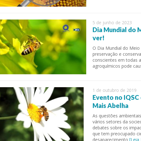
5 de junho de 2023
Dia Mundial do 
ver!
O Dia Mundial do Meio 
preservação e conserv
conscientes em todas as
agroquímicos pode caus
 of Separation Science
Sustainable Energy Technolog
Assessments
1 de outubro de 2019
Evento no IQSC 
Mais Abelha
As questões ambientais
vários setores da soci
debates sobre os impac
que tem preocupado ci
desaparecimento
[Leia