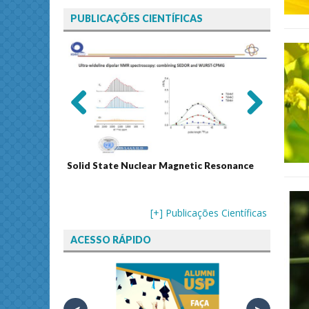
PUBLICAÇÕES CIENTÍFICAS
Previ
Next
ous
Solid State Nuclear Magnetic Resonance
Journal
[+] Publicações Científicas
ACESSO RÁPIDO