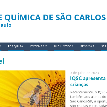
E QUÍMICA DE SÃO CARLOS
Paulo
O
PESQUISA
EXTENSÃO
BIBLIOTECA
PESSOAS
SE
l
3 de julho de 2023
IQSC apresenta 
crianças
Recentemente, o IQSC-
também aos alunos do 
São Carlos-SP, a oport
são criadas e estudadas 