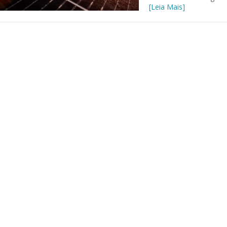
[Leia Mais]
 of Separation Science
Sustainable Energy Technolog
Assessments