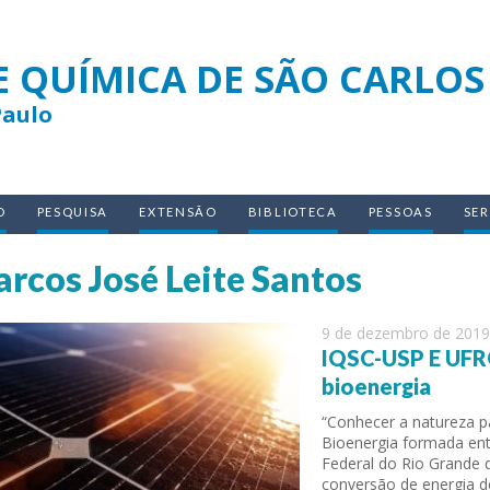
E QUÍMICA DE SÃO CARLOS
Paulo
O
PESQUISA
EXTENSÃO
BIBLIOTECA
PESSOAS
SE
rcos José Leite Santos
9 de dezembro de 2019
IQSC-USP E UFRG
bioenergia
“Conhecer a natureza p
Bioenergia formada ent
Federal do Rio Grande 
conversão de energia de