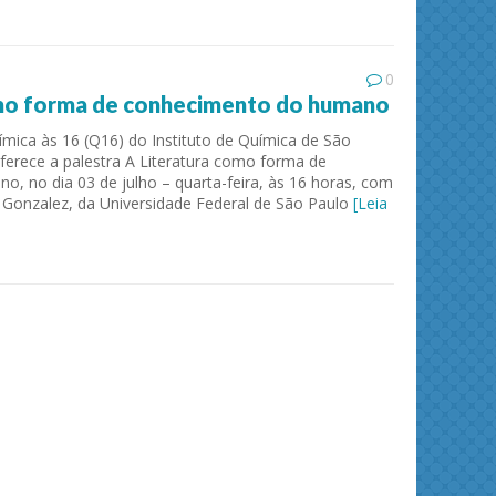
0
omo forma de conhecimento do humano
ímica às 16 (Q16) do Instituto de Química de São
oferece a palestra A Literatura como forma de
, no dia 03 de julho – quarta-feira, às 16 horas, com
z Gonzalez, da Universidade Federal de São Paulo
[Leia
ies and
Journal of Molecular Liquids
Solid 