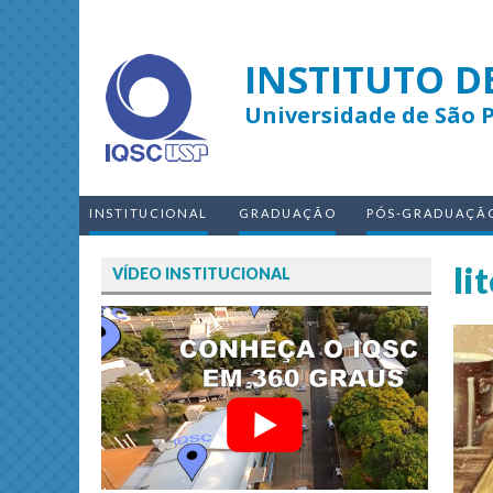
INSTITUTO D
Universidade de São 
INSTITUCIONAL
GRADUAÇÃO
PÓS-GRADUAÇÃ
li
VÍDEO INSTITUCIONAL