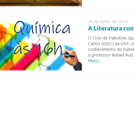
28 de junho de 2019
A Literatura c
O Ciclo de Palestras Qu
Carlos (IQSC) da USP, 
conhecimento do humano
o professor Rafael Rui
Mais]
 of Separation Science
Sustainable Energy Technolog
Assessments