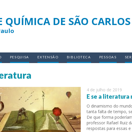
E QUÍMICA DE SÃO CARLOS
Paulo
O
PESQUISA
EXTENSÃO
BIBLIOTECA
PESSOAS
SE
teratura
4 de julho de 2019
E se a literatura
O dinamismo do mundo 
tanta falta de tempo, 
De que forma poderíam
professor Rafael Ruiz d
respostas para essas e