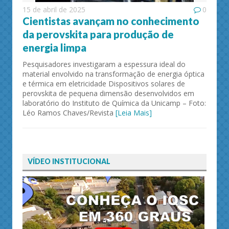
15 de abril de 2025
0
Cientistas avançam no conhecimento
da perovskita para produção de
energia limpa
Pesquisadores investigaram a espessura ideal do
material envolvido na transformação de energia óptica
e térmica em eletricidade Dispositivos solares de
perovskita de pequena dimensão desenvolvidos em
laboratório do Instituto de Química da Unicamp – Foto:
Léo Ramos Chaves/Revista
[Leia Mais]
VÍDEO INSTITUCIONAL