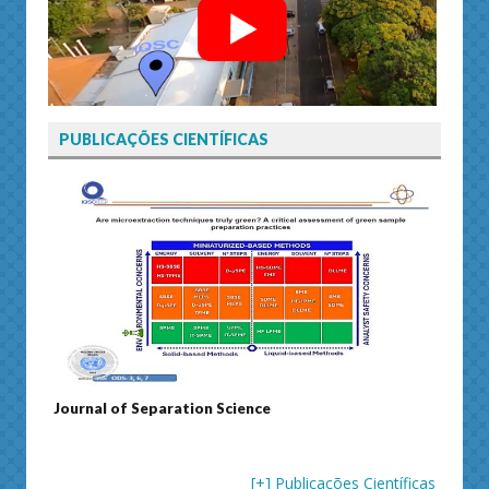
PUBLICAÇÕES CIENTÍFICAS
Journal of Separation Science
Susta
[+] Publicações Científicas