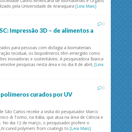
Sociedade Latino-Americana de Biomateriais e Órgãos
ealizado pela Universidade de Araraquara
[Leia Mais]
0
SC: Impressão 3D – de alimentos a
zados para pessoas com disfagia a biomateriais
ração tecidual, os biopolímeros têm emergido como
ões inovadoras e sustentáveis. A pesquisadora Bianca
envolve pesquisas nesta área e no dia 8 de abril,
[Leia
Separation and Purification Technology
Journa
0
 polímeros curados por UV
de São Carlos recebe a visita do pesquisador Marco
ico di Torino, na Itália, que atua na área de Ciência e
s. No dia 12 de março, o pesquisador profere o
 UV-cured polymers from coatings to
[Leia Mais]