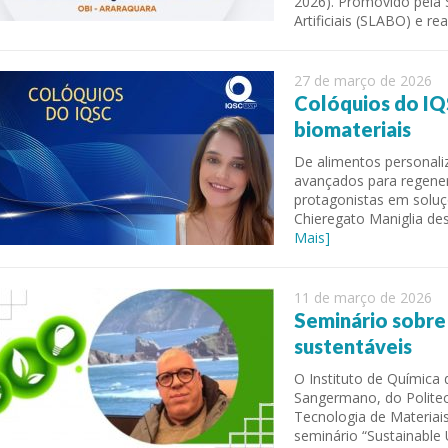
2026). Promovido pela 
Artificiais (SLABO) e r
27 de março de 2026
Colóquios do IQ
biomateriais
De alimentos personali
avançados para regene
protagonistas em soluç
Chieregato Maniglia des
Mais]
able Energy Technologies and
Journal of Molecular Liquids
ments
11 de março de 2026
Seminário sobre
sustentáveis
O Instituto de Química 
Sangermano, do Politecn
Tecnologia de Materiai
seminário “Sustainable