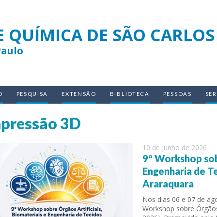
E QUÍMICA DE SÃO CARLOS
Paulo
O
PESQUISA
EXTENSÃO
BIBLIOTECA
PESSOAS
SE
pressão 3D
10 de junho de 2026
9º Workshop sobr
Engenharia de Te
Araraquara
Nos dias 06 e 07 de ago
Workshop sobre Órgãos A