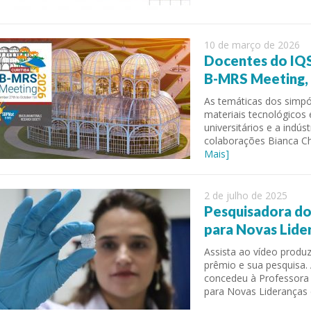
10 de março de 2026
Docentes do IQ
B-MRS Meeting, 
As temáticas dos simpó
materiais tecnológicos 
universitários e a indús
colaborações Bianca Ch
Mais]
2 de julho de 2025
Pesquisadora do
para Novas Lide
Assista ao vídeo produz
prêmio e sua pesquisa.
concedeu à Professora 
para Novas Lideranças