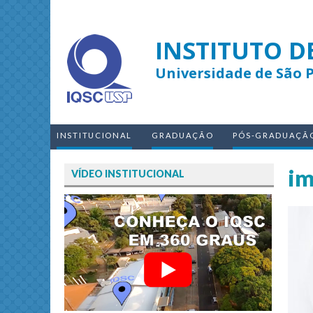
INSTITUTO D
Universidade de São 
INSTITUCIONAL
GRADUAÇÃO
PÓS-GRADUAÇÃ
im
VÍDEO INSTITUCIONAL