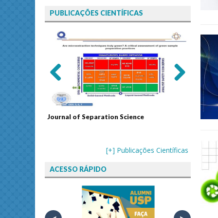
PUBLICAÇÕES CIENTÍFICAS
Previ
Next
ous
echnology
Journal of Separation Science
Sustain
Assess
[+] Publicações Científicas
ACESSO RÁPIDO