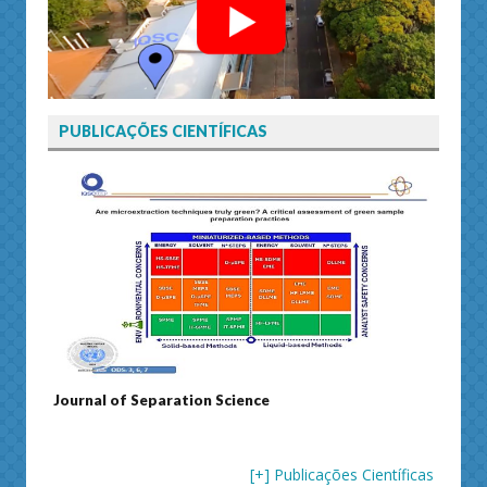
PUBLICAÇÕES CIENTÍFICAS
Journal of Separation Science
Susta
[+] Publicações Científicas