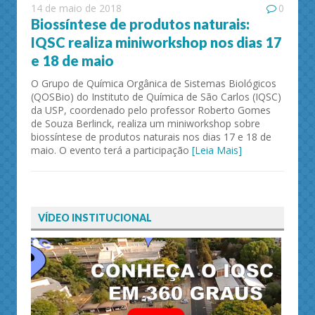
14 de maio de 2018
0
Biossíntese de produtos naturais:
IQSC realiza miniworkshop nos dias 17
e 18 de maio
O Grupo de Química Orgânica de Sistemas Biológicos
(QOSBio) do Instituto de Química de São Carlos (IQSC)
da USP, coordenado pelo professor Roberto Gomes
de Souza Berlinck, realiza um miniworkshop sobre
biossíntese de produtos naturais nos dias 17 e 18 de
maio. O evento terá a participação
[Leia Mais]
VÍDEO INSTITUCIONAL