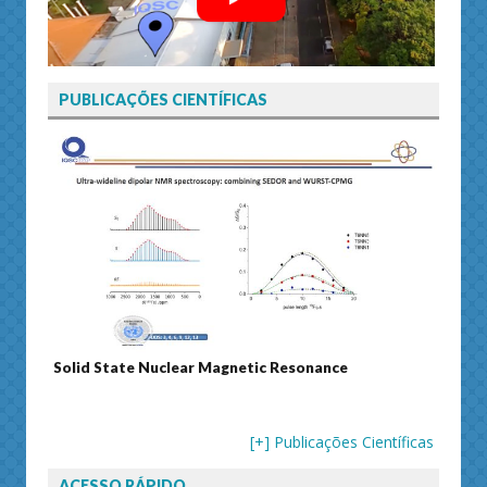
PUBLICAÇÕES CIENTÍFICAS
Journal of Separation Science
Su
[+] Publicações Científicas
ACESSO RÁPIDO