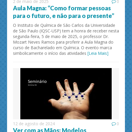
2 de maio de 2025
0
Aula Magna: “Como formar pessoas
para o futuro, e não para o presente”
O Instituto de Química de São Carlos da Universidade
de São Paulo (IQSC-USP) tem a honra de receber nesta
segunda-feira, 5 de maio de 2025, o professor Dr.
Mozart Neves Ramos para proferir a Aula Magna do
curso de Bacharelado em Química. O evento marca
simbolicamente o início das atividades
[Leia Mais]
12 de agosto de 2024
0
Ver com as Mãos: Modelos