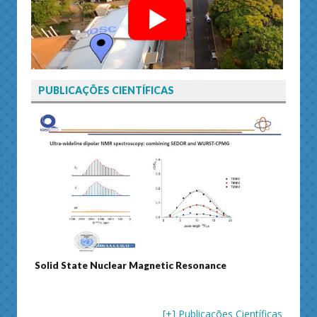
PUBLICAÇÕES CIENTÍFICAS
Solid State Nuclear Magnetic Resonance
Journ
[+] Publicações Científicas